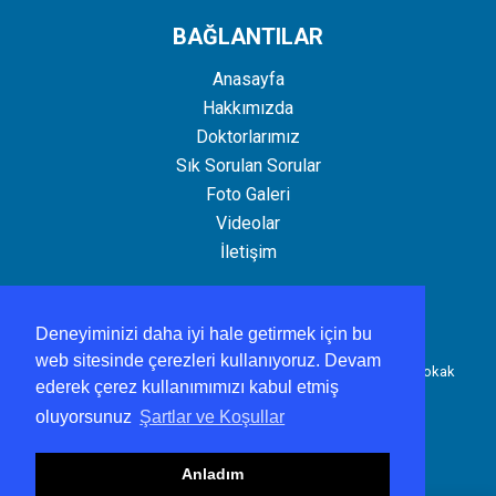
BAĞLANTILAR
Anasayfa
Hakkımızda
Doktorlarımız
Sık Sorulan Sorular
Foto Galeri
Videolar
İletişim
İLETİŞİM
Deneyiminizi daha iyi hale getirmek için bu
web sitesinde çerezleri kullanıyoruz. Devam
Şenyuva Aile Sağlığı Merkezi Şenyuva Mahallesi Aksöğüt Sokak
ederek çerez kullanımımızı kabul etmiş
No:4Keçiören/ ANKARA
oluyorsunuz
Şartlar ve Koşullar
0312 504 06 36
Anladım